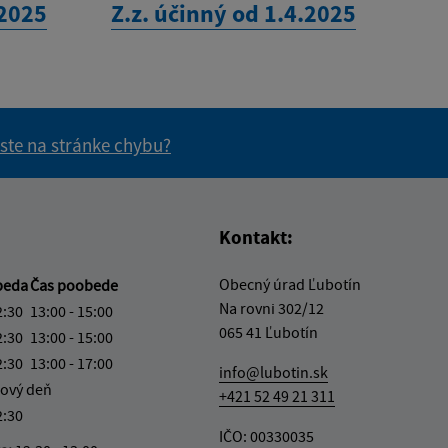
.2025
Z.z. účinný od 1.4.2025
 ste na stránke chybu?
vás užitočné?
e pre vás užitočné?
Kontakt:
Obecný úrad Ľubotín
beda
Čas poobede
Na rovni 302/12
2:30
13:00 - 15:00
065 41 Ľubotín
2:30
13:00 - 15:00
2:30
13:00 - 17:00
info@lubotin.sk
ový deň
+421 52 49 21 311
2:30
IČO: 00330035