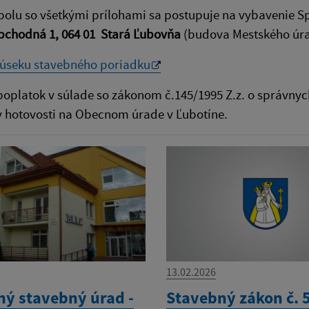
spolu so všetkými prílohami sa postupuje na vybavenie
bchodná 1, 064 01 Stará Ľubovňa
(budova Mestského úr
 úseku stavebného poriadku
oplatok v súlade so zákonom č.145/1995 Z.z. o správnyc
v hotovosti na Obecnom úrade v Ľubotíne.
13.02.2026
ný stavebný úrad -
Stavebný zákon č. 