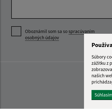
Oboznámil som sa so
spracúvaním
osobných údajov
Použív
Súbory co
zážitku z
zobrazova
našich we
prichádza
Súhlasí