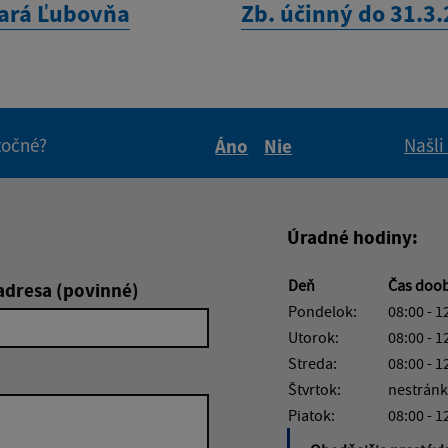
tará Ľubovňa
Zb. účinný do 31.3
itočné?
Našli
Áno
Nie
Boli tieto informácie pre 
Boli tieto informáci
Úradné hodiny:
Deň
Čas doo
adresa (povinné)
Pondelok:
08:00 - 1
Utorok:
08:00 - 1
Streda:
08:00 - 1
Štvrtok:
nestránk
Piatok:
08:00 - 1