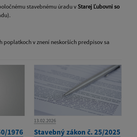
 Spoločnému stavebnému úradu v
Starej Ľubovni so
adu).
h poplatkoch v znení neskorších predpisov sa
13.02.2026
50/1976
Stavebný zákon č. 25/2025