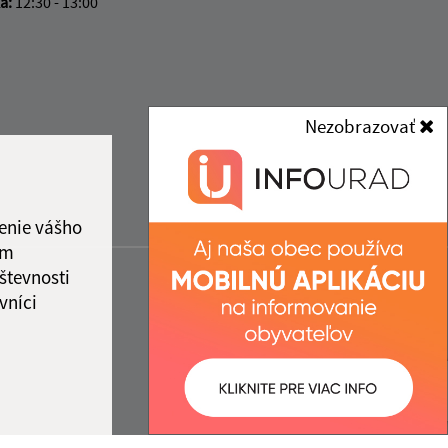
ka:
12:30 - 13:00
Nezobrazovať
enie vášho
ám
števnosti
vníci