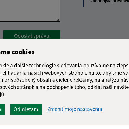
Obedňajšia prestáv
Google reCaptcha Response
Odoslať správu
ame cookies
okie a ďalšie technológie sledovania používame na zlepš
 prehliadania našich webových stránok, na to, aby sme v
li prispôsobený obsah a cielené reklamy, na analýzu náv
bových stránok a na pochopenie toho, odkiaľ naši návšte
jú.
Zmeniť moje nastavenia
m
Odmietam