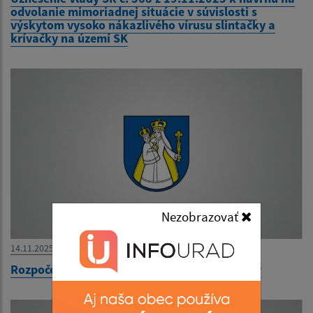
odvolanie mimoriadnej situácie v súvislosti s
výskytom vysoko nákazlivého vírusu slintačky a
krívačky na území SK
Nezobrazovať
14.11.2025
Rozpočet obce Ľubotín 2026-2028 - schválený