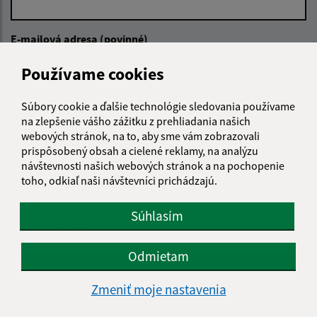
E-mailová adresa (povinné)
Používame cookies
Text vašej správy (povinné)
Súbory cookie a ďalšie technológie sledovania používame
na zlepšenie vášho zážitku z prehliadania našich
webových stránok, na to, aby sme vám zobrazovali
prispôsobený obsah a cielené reklamy, na analýzu
návštevnosti našich webových stránok a na pochopenie
toho, odkiaľ naši návštevníci prichádzajú.
Súhlasím
Oboznámil som sa so
spracúvaním osobných
údajov
Odmietam
Google reCaptcha Response
Odoslať správu
Zmeniť moje nastavenia