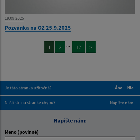
19.09.2025
Pozvánka na OZ 25.9.2025
...
1
2
12
>
Je táto stránka užitočná?
Áno
Nie
Boli tieto 
Boli 
Našli ste na stránke chybu?
Napíšte nám
Napíšte nám:
Meno (povinné)