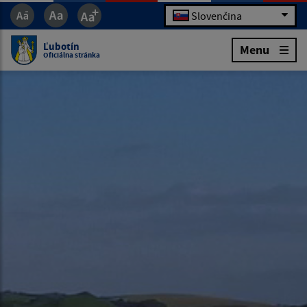
Slovenčina
Ľubotín
Menu
Oficiálna stránka