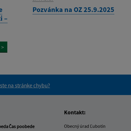
e
Pozvánka na OZ 25.9.2025
i –
>
 ste na stránke chybu?
vás užitočné?
e pre vás užitočné?
Kontakt:
Obecný úrad Ľubotín
beda
Čas poobede