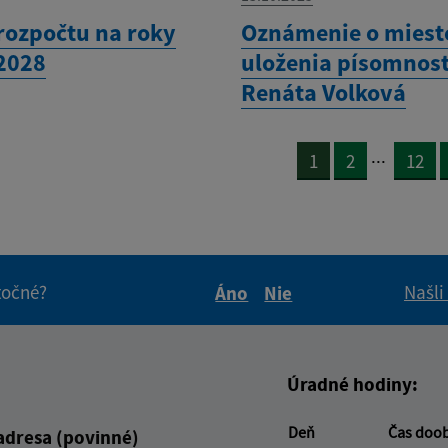
rozpočtu na roky
Oznámenie o miest
 2028
uloženia písomnost
Renáta Volková
...
1
2
12
itočné?
Našli
Áno
Nie
Boli tieto informácie pre 
Boli tieto informáci
Úradné hodiny:
Deň
Čas doo
adresa (povinné)