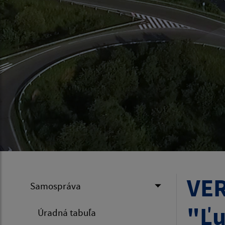
VER
Samospráva
"Ľu
Úradná tabuľa