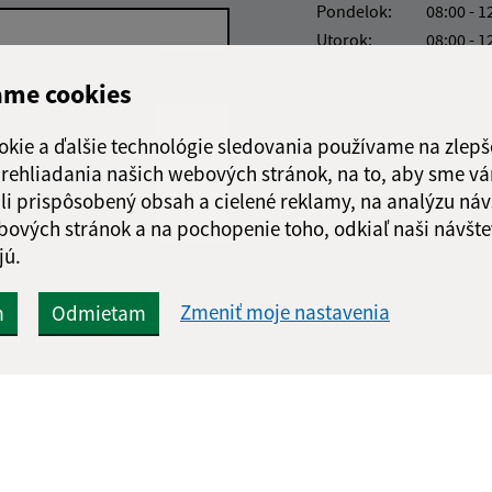
Pondelok:
08:00 - 1
Utorok:
08:00 - 1
Streda:
08:00 - 1
ame cookies
Štvrtok:
nestránk
Piatok:
08:00 - 1
okie a ďalšie technológie sledovania používame na zlepš
Obedňajšia prestáv
 prehliadania našich webových stránok, na to, aby sme v
li prispôsobený obsah a cielené reklamy, na analýzu náv
bových stránok a na pochopenie toho, odkiaľ naši návšte
jú.
Google reCaptcha Response
Odoslať správu
Zmeniť moje nastavenia
m
Odmietam