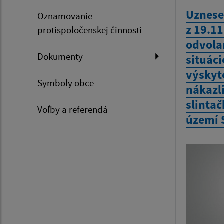
Uznese
Oznamovanie
z 19.1
protispoločenskej činnosti
odvola
Dokumenty
situáci
výskyt
Symboly obce
nákazl
slintač
Voľby a referendá
území 