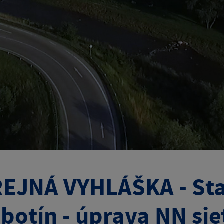
EJNÁ VYHLÁŠKA - Sta
botín - úprava NN sie