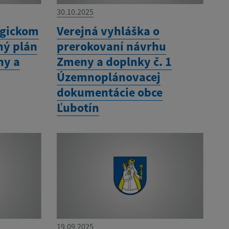
30.10.2025
egickom
Verejná vyhláška o
ný plán
prerokovaní návrhu
ny a
Zmeny a doplnky č. 1
Územnoplánovacej
dokumentácie obce
Ľubotín
19.09.2025