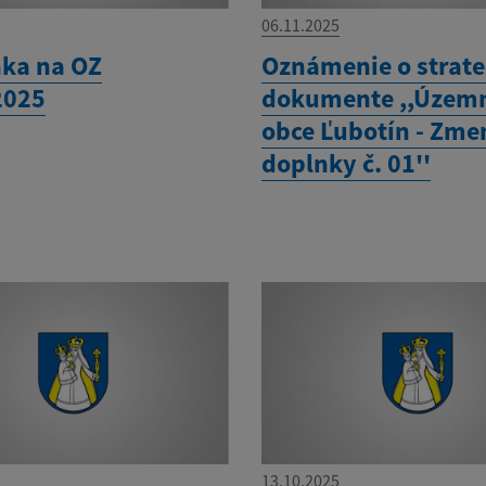
06.11.2025
ka na OZ
Oznámenie o strat
2025
dokumente ,,Územ
obce Ľubotín - Zme
doplnky č. 01''
13.10.2025