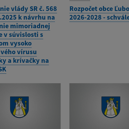
nie vlády SR č. 568
Rozpočet obce Ľubo
1.2025 k návrhu na
2026-2028 - schvál
nie mimoriadnej
e v súvislosti s
om vysoko
ivého vírusu
ky a krívačky na
SK