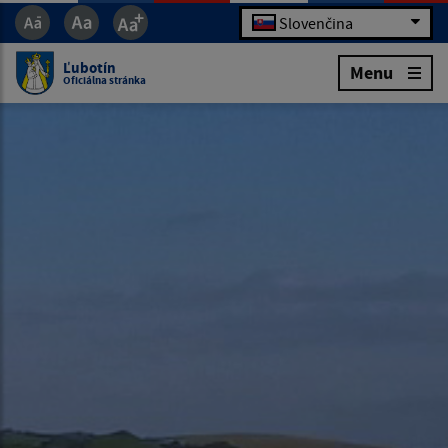
Slovenčina
Ľubotín
Menu
Oficiálna stránka