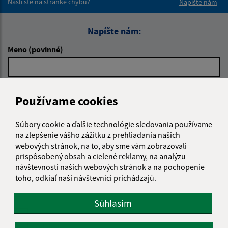
Našli ste na stránke chybu?
Napíšte nám
Napíšte nám:
Meno (povinné)
E-mailová adresa (povinné)
Používame cookies
Súbory cookie a ďalšie technológie sledovania používame
Text vašej správy (povinné)
na zlepšenie vášho zážitku z prehliadania našich
webových stránok, na to, aby sme vám zobrazovali
prispôsobený obsah a cielené reklamy, na analýzu
návštevnosti našich webových stránok a na pochopenie
toho, odkiaľ naši návštevníci prichádzajú.
Súhlasím
Oboznámil som sa so
spracúvaním osobných
údajov