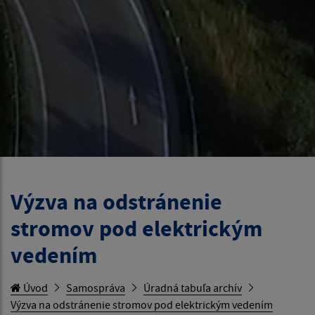
Výzva na odstránenie
stromov pod elektrickým
vedením
Úvod
Samospráva
Úradná tabuľa archív
Výzva na odstránenie stromov pod elektrickým vedením