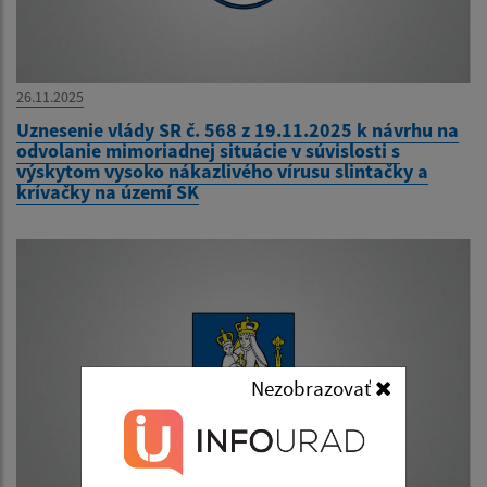
26.11.2025
Uznesenie vlády SR č. 568 z 19.11.2025 k návrhu na
odvolanie mimoriadnej situácie v súvislosti s
výskytom vysoko nákazlivého vírusu slintačky a
krívačky na území SK
Nezobrazovať