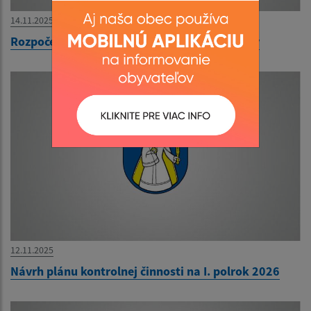
14.11.2025
Rozpočet obce Ľubotín 2026-2028 - schválený
12.11.2025
Návrh plánu kontrolnej činnosti na I. polrok 2026