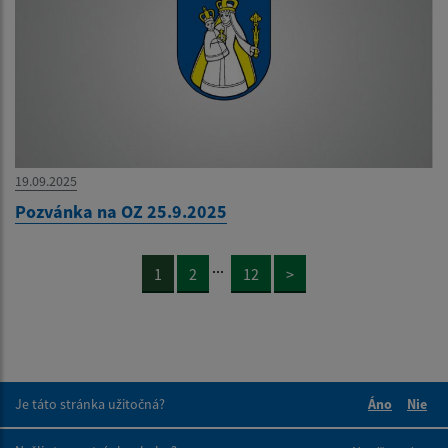
19.09.2025
Pozvánka na OZ 25.9.2025
...
1
2
12
>
Je táto stránka užitočná?
Áno
Nie
Boli tieto 
Boli 