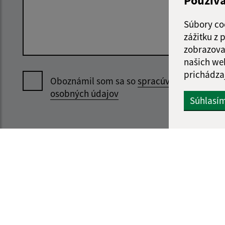
Použív
Súbory co
zážitku z
zobrazova
našich we
prichádza
Oboznámil som sa so
spracúvaním
osobných údajov
Súhlasí