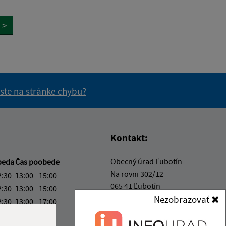
>
 ste na stránke chybu?
vás užitočné?
e pre vás užitočné?
Kontakt:
Obecný úrad Ľubotín
beda
Čas poobede
Na rovni 302/12
2:30
13:00 - 15:00
065 41 Ľubotín
2:30
13:00 - 15:00
Nezobrazovať
2:30
13:00 - 17:00
info@lubotin.sk
ový deň
+421 52 49 21 311