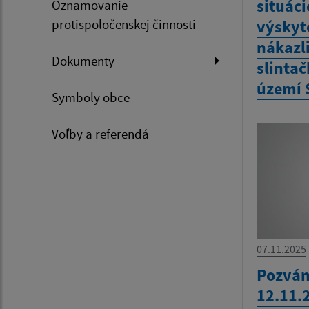
situáci
Oznamovanie
protispoločenskej činnosti
výskyt
nákazl
Dokumenty
slintač
území 
Symboly obce
Voľby a referendá
07.11.2025
Pozván
12.11.