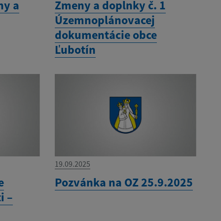
ny a
Zmeny a doplnky č. 1
Územnoplánovacej
dokumentácie obce
Ľubotín
19.09.2025
e
Pozvánka na OZ 25.9.2025
i –