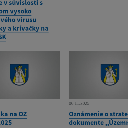
e v súvislosti s
om vysoko
ivého vírusu
ky a krívačky na
SK
06.11.2025
ka na OZ
Oznámenie o strat
2025
dokumente ,,Územ