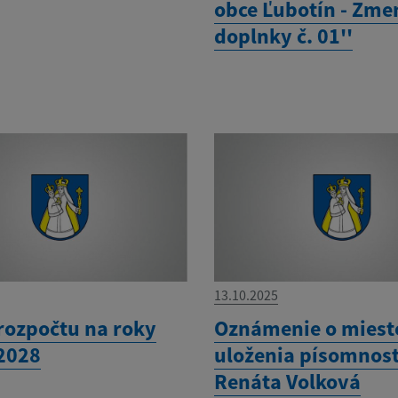
obce Ľubotín - Zme
doplnky č. 01''
13.10.2025
rozpočtu na roky
Oznámenie o miest
 2028
uloženia písomnost
Renáta Volková