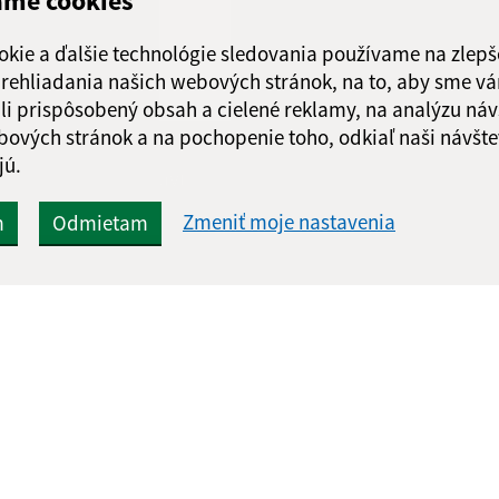
ame cookies
Piatok:
08:00 - 1
Obedňajšia prestáv
okie a ďalšie technológie sledovania používame na zlepš
 prehliadania našich webových stránok, na to, aby sme v
li prispôsobený obsah a cielené reklamy, na analýzu náv
bových stránok a na pochopenie toho, odkiaľ naši návšte
jú.
Google reCaptcha Response
Odoslať správu
Zmeniť moje nastavenia
m
Odmietam