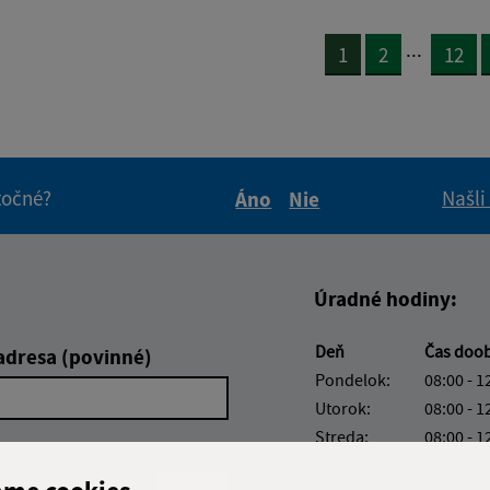
...
1
2
12
itočné?
Našli
Áno
Nie
Boli tieto informácie pre 
Boli tieto informáci
Úradné hodiny:
Deň
Čas doo
adresa (povinné)
Pondelok:
08:00 - 1
Utorok:
08:00 - 1
Streda:
08:00 - 1
Štvrtok:
nestránk