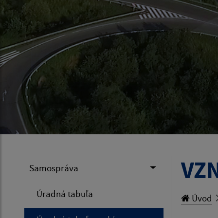
VZN
Samospráva
Úradná tabuľa
Úvod