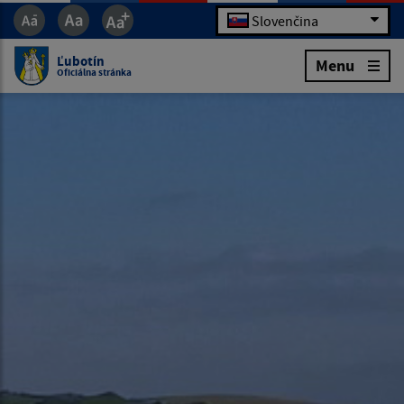
Slovenčina
Ľubotín
Menu
Oficiálna stránka