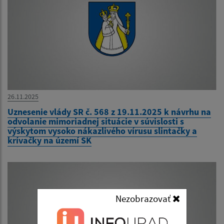
26.11.2025
Uznesenie vlády SR č. 568 z 19.11.2025 k návrhu na
odvolanie mimoriadnej situácie v súvislosti s
výskytom vysoko nákazlivého vírusu slintačky a
krívačky na území SK
Nezobrazovať