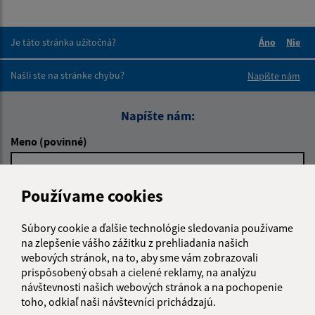
Je táto stránka užitočná?
Áno
Nie
Boli tieto 
Boli 
Našli ste na stránke chybu?
Napíšte nám
Napíšte nám:
Meno (povinné)
Používame cookies
E-mailová adresa (povinné)
Súbory cookie a ďalšie technológie sledovania používame
na zlepšenie vášho zážitku z prehliadania našich
Text vašej správy (povinné)
webových stránok, na to, aby sme vám zobrazovali
prispôsobený obsah a cielené reklamy, na analýzu
návštevnosti našich webových stránok a na pochopenie
toho, odkiaľ naši návštevníci prichádzajú.