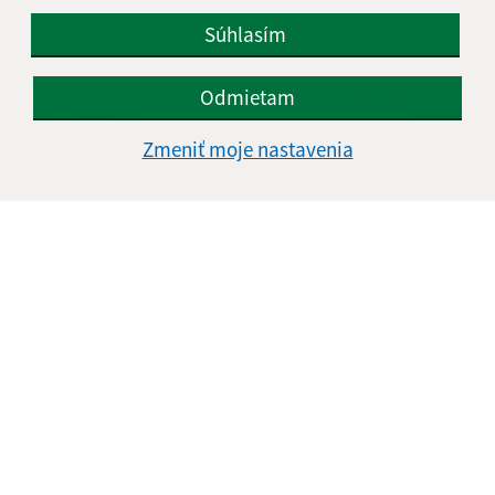
Súhlasím
Oboznámil som sa so
spracúvaním osobných
Odmietam
údajov
Zmeniť moje nastavenia
Google reCaptcha Response
Odoslať správu
Úradné hodiny:
Deň
Čas doobeda
Čas poobede
Pondelok:
08:00 - 12:30
13:00 - 15:00
Utorok:
08:00 - 12:30
13:00 - 15:00
Streda:
08:00 - 12:30
13:00 - 17:00
Štvrtok:
nestránkový deň
Piatok:
08:00 - 12:30