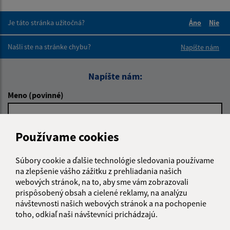
Je táto stránka užitočná?
Áno
Nie
Boli tieto 
Boli 
Našli ste na stránke chybu?
Napíšte nám
Napíšte nám:
Meno (povinné)
Používame cookies
E-mailová adresa (povinné)
Súbory cookie a ďalšie technológie sledovania používame
na zlepšenie vášho zážitku z prehliadania našich
Text vašej správy (povinné)
webových stránok, na to, aby sme vám zobrazovali
prispôsobený obsah a cielené reklamy, na analýzu
návštevnosti našich webových stránok a na pochopenie
toho, odkiaľ naši návštevníci prichádzajú.