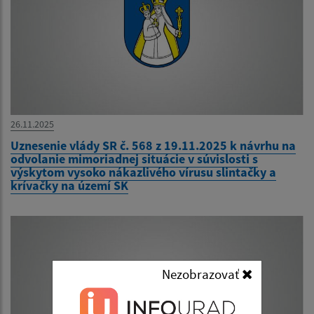
26.11.2025
Uznesenie vlády SR č. 568 z 19.11.2025 k návrhu na
odvolanie mimoriadnej situácie v súvislosti s
výskytom vysoko nákazlivého vírusu slintačky a
krívačky na území SK
Nezobrazovať