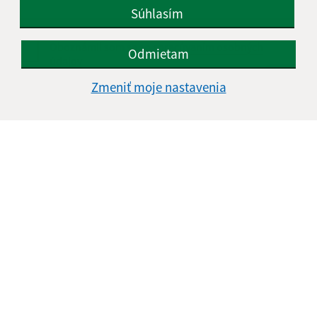
Súhlasím
Oboznámil som sa so
spracúvaním osobných
Odmietam
údajov
Zmeniť moje nastavenia
Google reCaptcha Response
Odoslať správu
Úradné hodiny:
Deň
Čas doobeda
Čas poobede
Pondelok:
08:00 - 12:30
13:00 - 15:00
Utorok:
08:00 - 12:30
13:00 - 15:00
Streda:
08:00 - 12:30
13:00 - 17:00
Štvrtok:
nestránkový deň
Piatok:
08:00 - 12:30
Obedňajšia prestávka:
12:30 - 13:00