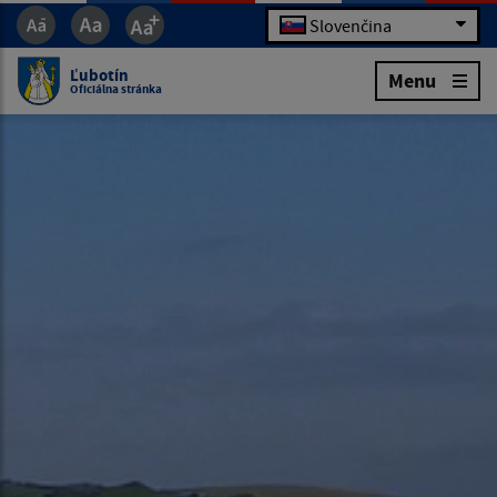
Slovenčina
Ľubotín
Menu
Oficiálna stránka