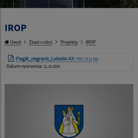
IROP
Úvod
Život v obci
Projekty
IROP
Plagát_migranti_Lubotin A3
| PDF | 0.11 Mb
Dátum vyvesenia:
21.10.2025