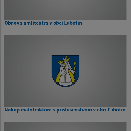
Obnova amfiteátra v obci Ľubotín
Nákup malotraktora s príslušenstvom v obci Ľubotín