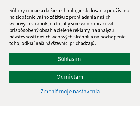
Oboznámil som sa so
spracúvaním osobných
Súbory cookie a ďalšie technológie sledovania používame
údajov
na zlepšenie vášho zážitku z prehliadania našich
webových stránok, na to, aby sme vám zobrazovali
Google reCaptcha Response
Odoslať správu
prispôsobený obsah a cielené reklamy, na analýzu
návštevnosti našich webových stránok a na pochopenie
toho, odkiaľ naši návštevníci prichádzajú.
Súhlasím
Úradné hodiny:
Deň
Čas doobeda
Čas poobede
Odmietam
Pondelok:
08:00 - 12:30
13:00 - 15:00
Utorok:
08:00 - 12:30
13:00 - 15:00
Zmeniť moje nastavenia
Streda:
08:00 - 12:30
13:00 - 17:00
Štvrtok:
nestránkový deň
Piatok:
08:00 - 12:30
Obedňajšia prestávka:
12:30 - 13:00