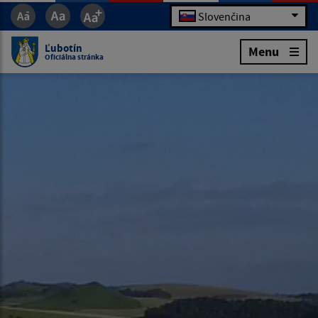
Slovenčina
Ľubotín
Menu
Oficiálna stránka