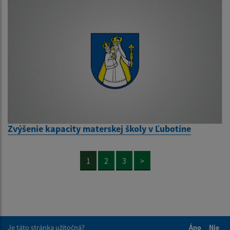
Zvýšenie kapacity materskej školy v Ľubotíne
1
2
3
>
Je táto stránka užitočná?
Áno
Nie