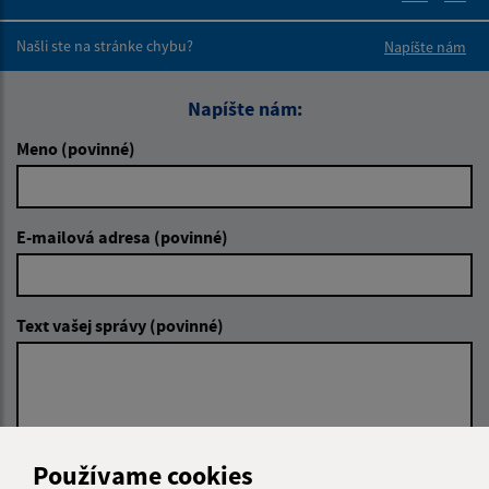
Boli tieto 
Boli 
Našli ste na stránke chybu?
Napíšte nám
Napíšte nám:
Meno (povinné)
E-mailová adresa (povinné)
Text vašej správy (povinné)
Používame cookies