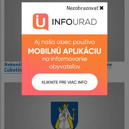
Nezobrazovať
Rekonštrukcia zábradlia v polyfunkčnom centre
Ľubotín