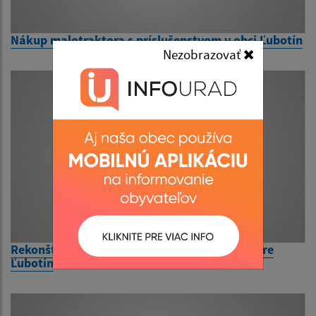
Nákup malotraktora s príslušenstvom v obci Ľubotín
Nezobrazovať
Rekonštrukcia zábradlia v polyfunkčnom centre
Ľubotín