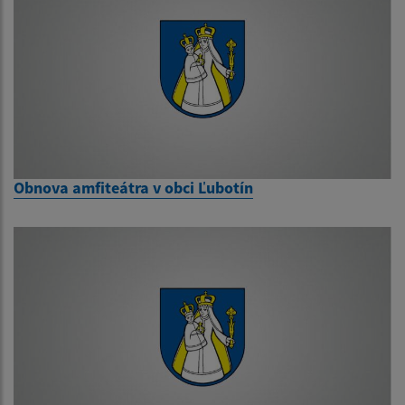
Obnova amfiteátra v obci Ľubotín