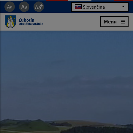
Slovenčina
Ľubotín
Menu
Oficiálna stránka