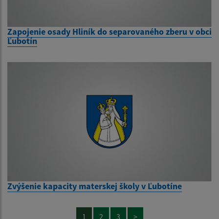
Zapojenie osady Hliník do separovaného zberu v obci
Ľubotín
Zvýšenie kapacity materskej školy v Ľubotíne
1
2
3
>