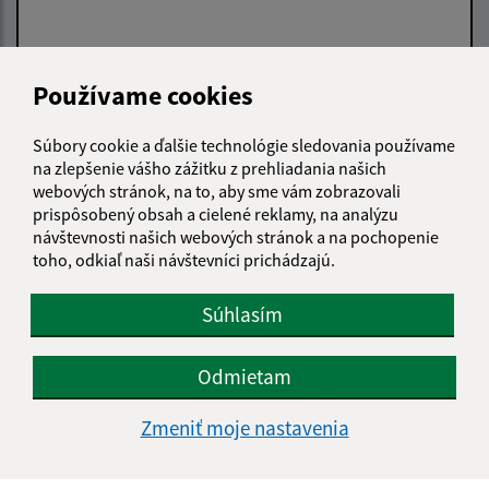
Používame cookies
Súbory cookie a ďalšie technológie sledovania používame
Oboznámil som sa so
spracúvaním osobných
na zlepšenie vášho zážitku z prehliadania našich
údajov
webových stránok, na to, aby sme vám zobrazovali
prispôsobený obsah a cielené reklamy, na analýzu
Google reCaptcha Response
návštevnosti našich webových stránok a na pochopenie
Odoslať správu
toho, odkiaľ naši návštevníci prichádzajú.
Súhlasím
Úradné hodiny:
Odmietam
Deň
Čas doobeda
Čas poobede
Pondelok:
08:00 - 12:30
13:00 - 15:00
Zmeniť moje nastavenia
Utorok:
08:00 - 12:30
13:00 - 15:00
Streda:
08:00 - 12:30
13:00 - 17:00