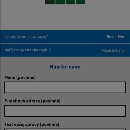
Je táto stránka užitočná?
Áno
Nie
Boli tieto 
Boli 
Našli ste na stránke chybu?
Napíšte nám
Napíšte nám:
Meno (povinné)
E-mailová adresa (povinné)
Text vašej správy (povinné)