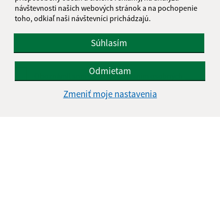
návštevnosti našich webových stránok a na pochopenie
toho, odkiaľ naši návštevníci prichádzajú.
Súhlasím
Odmietam
Oboznámil som sa so
spracúvaním osobných
údajov
Zmeniť moje nastavenia
Google reCaptcha Response
Odoslať správu
Úradné hodiny:
Deň
Čas doobeda
Čas poobede
Pondelok:
08:00 - 12:30
13:00 - 15:00
Utorok:
08:00 - 12:30
13:00 - 15:00
Streda:
08:00 - 12:30
13:00 - 17:00