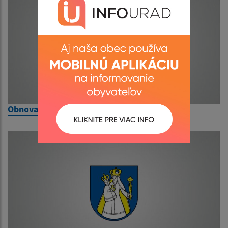
Obnova amfiteátra v obci Ľubotín