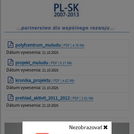
polyfcentrum_muludu
| PDF | 4.76 Mb
Dátum vyvesenia:
21.10.2025
projekt_muludu
| PDF | 0.17 Mb
Dátum vyvesenia:
21.10.2025
kronika_projektu
| PDF | 4.62 Mb
Dátum vyvesenia:
21.10.2025
prehlad_aktivit_2011_2012
| PDF | 2.01 Mb
Dátum vyvesenia:
21.10.2025
Nezobrazovať