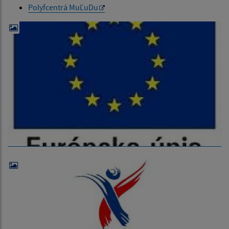
Polyfcentrá MuĽuDu