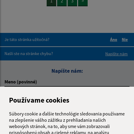
1
2
3
>
Je táto stránka užitočná?
Áno
Nie
Boli tieto 
Boli 
Našli ste na stránke chybu?
Napíšte nám
Napíšte nám:
Meno (povinné)
Používame cookies
E-mailová adresa (povinné)
Súbory cookie a ďalšie technológie sledovania používame
na zlepšenie vášho zážitku z prehliadania našich
webových stránok, na to, aby sme vám zobrazovali
Text vašej správy (povinné)
prispôsobený obsah a cielené reklamy, na analýzu