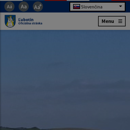
Slovenčina
Ľubotín
Menu
Oficiálna stránka