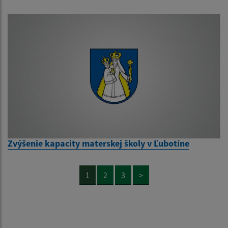
Zvýšenie kapacity materskej školy v Ľubotíne
1
2
3
>