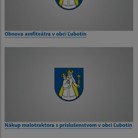
Obnova amfiteátra v obci Ľubotín
Nákup malotraktora s príslušenstvom v obci Ľubotín