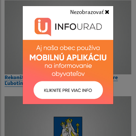
Nezobrazovať
Rekonštrukcia zábradlia v polyfunkčnom centre
Ľubotín