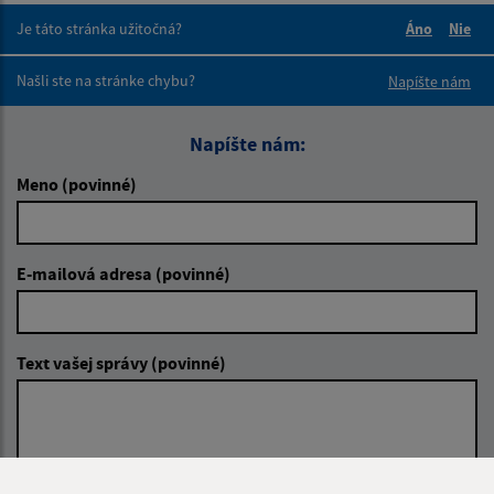
Je táto stránka užitočná?
Áno
Nie
Boli tieto 
Boli 
Našli ste na stránke chybu?
Napíšte nám
Napíšte nám:
Meno (povinné)
E-mailová adresa (povinné)
Text vašej správy (povinné)