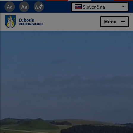
Slovenčina
Ľubotín
Menu
Oficiálna stránka