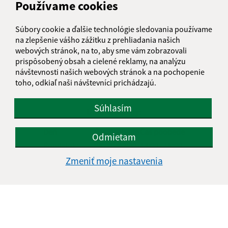
Používame cookies
Oboznámil som sa so
spracúvaním osobných
Súbory cookie a ďalšie technológie sledovania používame
údajov
na zlepšenie vášho zážitku z prehliadania našich
webových stránok, na to, aby sme vám zobrazovali
Google reCaptcha Response
prispôsobený obsah a cielené reklamy, na analýzu
Odoslať správu
návštevnosti našich webových stránok a na pochopenie
toho, odkiaľ naši návštevníci prichádzajú.
Súhlasím
Úradné hodiny:
Deň
Čas doobeda
Čas poobede
Odmietam
Pondelok:
08:00 - 12:30
13:00 - 15:00
Utorok:
08:00 - 12:30
13:00 - 15:00
Zmeniť moje nastavenia
Streda:
08:00 - 12:30
13:00 - 17:00
Štvrtok:
nestránkový deň
Piatok:
08:00 - 12:30
Obedňajšia prestávka:
12:30 - 13:00