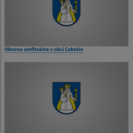
Obnova amfiteátra v obci Ľubotín