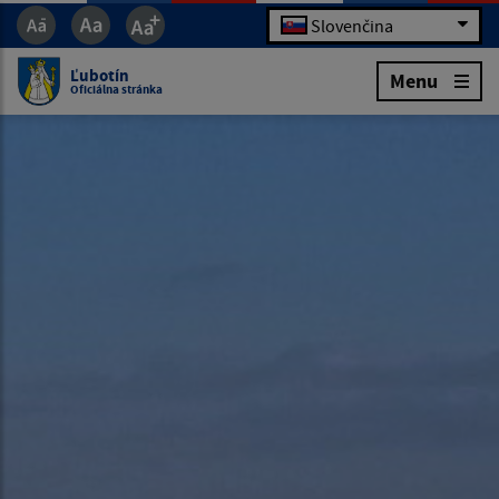
Slovenčina
Ľubotín
Menu
Oficiálna stránka