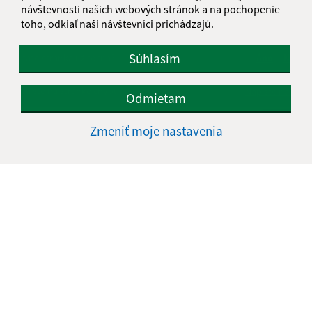
návštevnosti našich webových stránok a na pochopenie
toho, odkiaľ naši návštevníci prichádzajú.
Súhlasím
Je táto stránka užitočná?
Áno
Nie
Boli tieto 
Boli 
Našli ste na stránke chybu?
Napíšte nám
Odmietam
Zmeniť moje nastavenia
Napíšte nám:
Meno (povinné)
E-mailová adresa (povinné)
Text vašej správy (povinné)