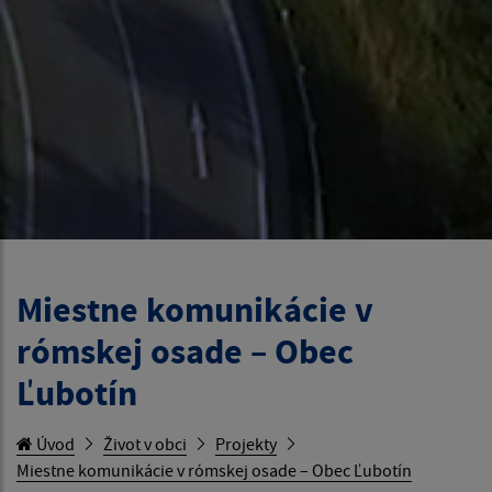
Miestne komunikácie v
rómskej osade – Obec
Ľubotín
Úvod
Život v obci
Projekty
Miestne komunikácie v rómskej osade – Obec Ľubotín