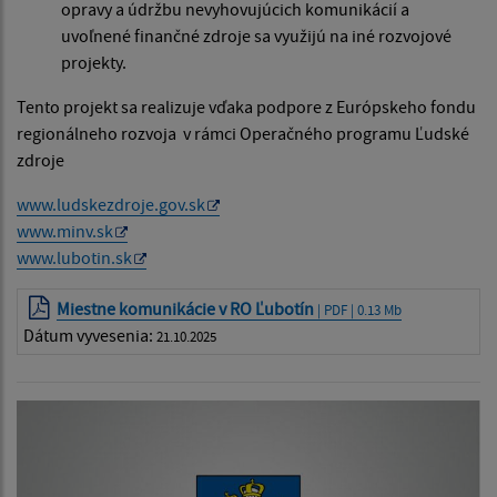
opravy a údržbu nevyhovujúcich komunikácií a
uvoľnené finančné zdroje sa využijú na iné rozvojové
projekty.
Tento projekt sa realizuje vďaka podpore z Európskeho fondu
regionálneho rozvoja v rámci Operačného programu Ľudské
zdroje
www.ludskezdroje.gov.sk
www.minv.sk
www.lubotin.sk
Miestne komunikácie v RO Ľubotín
| PDF | 0.13 Mb
Dátum vyvesenia:
21.10.2025