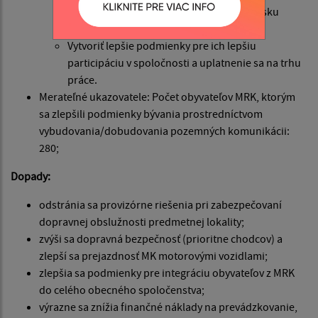
Dosiahnuť vyššiu kvalitu bývania pre rómsku
komunitu.
Vytvoriť lepšie podmienky pre ich lepšiu
participáciu v spoločnosti a uplatnenie sa na trhu
práce.
Merateľné ukazovatele: Počet obyvateľov MRK, ktorým
sa zlepšili podmienky bývania prostredníctvom
vybudovania/dobudovania pozemných komunikácii:
280;
Dopady:
odstránia sa provizórne riešenia pri zabezpečovaní
dopravnej obslužnosti predmetnej lokality;
zvýši sa dopravná bezpečnosť (prioritne chodcov) a
zlepší sa prejazdnosť MK motorovými vozidlami;
zlepšia sa podmienky pre integráciu obyvateľov z MRK
do celého obecného spoločenstva;
výrazne sa znížia finančné náklady na prevádzkovanie,