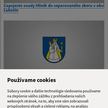
Zapojenie osady Hliník do separovaného zberu v obci
Ľubotín
Používame cookies
Zvýšenie kapacity materskej školy v Ľubotíne
Súbory cookie a ďalšie technológie sledovania používame
na zlepšenie vášho zážitku z prehliadania našich
1
2
3
>
webových stránok, na to, aby sme vám zobrazovali
prispôsobený obsah a cielené reklamy, na analýzu