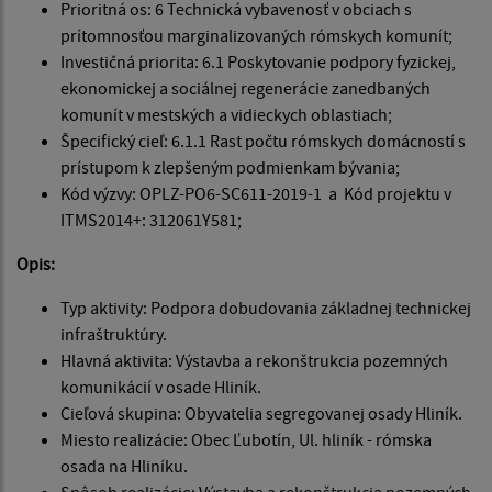
Prioritná os: 6 Technická vybavenosť v obciach s
prítomnosťou marginalizovaných rómskych komunít;
Investičná priorita: 6.1 Poskytovanie podpory fyzickej,
ekonomickej a sociálnej regenerácie zanedbaných
komunít v mestských a vidieckych oblastiach;
Špecifický cieľ: 6.1.1 Rast počtu rómskych domácností s
prístupom k zlepšeným podmienkam bývania;
Kód výzvy: OPLZ-PO6-SC611-2019-1 a Kód projektu v
ITMS2014+: 312061Y581;
Opis:
Typ aktivity: Podpora dobudovania základnej technickej
infraštruktúry.
Hlavná aktivita: Výstavba a rekonštrukcia pozemných
komunikácií v osade Hliník.
Cieľová skupina: Obyvatelia segregovanej osady Hliník.
Miesto realizácie: Obec Ľubotín, Ul. hliník - rómska
osada na Hliníku.
Spôsob realizácie: Výstavba a rekonštrukcia pozemných