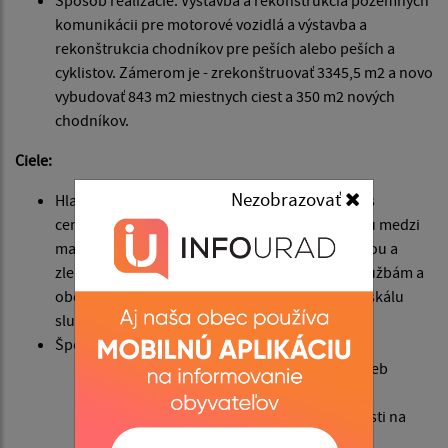
komunikácii pre motorové vozidlá a výstavba a
rekonštrukcia chodníkov pre peších alebo peších a
cyklistov. Zámerom je - zrekonštruovať 3345,5 m2 a novo
vybudovať 843 m2 miestnych ciest a 350 m2 nových
chodníkov.
Ciele:
Nezobrazovať
Hlavný: „Prepojením rómskej osady na Hliníku s
centrom obce Ľubotín, odstrániť fyzickú bariéru medzi
majoritným obyvateľstvom a rómskou komunitou a
zlepšiť prístup Rómov k základným obecným službám a
občianskej infraštruktúre, poskytujúcej širokú škálu
služieb obyvateľstvu.
Špecifické:
Zrovnocenniť možnosti dostupnosti služieb
poskytovaných v obci.
Podporiť prístup rómskej komunity k účasti na
živote a chode obce.