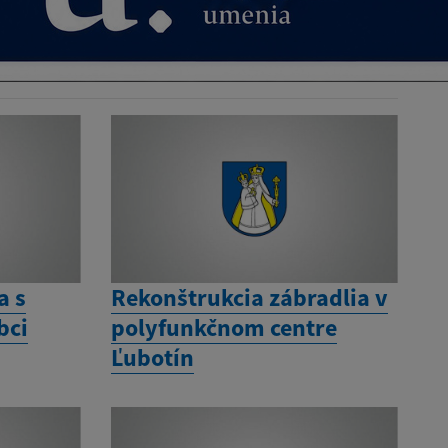
a s
Rekonštrukcia zábradlia v
bci
polyfunkčnom centre
Ľubotín