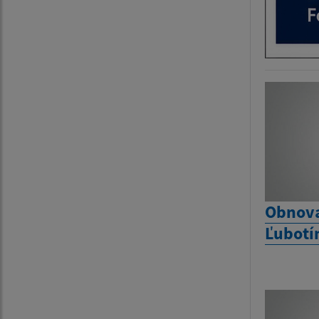
Obnova
Ľubotí