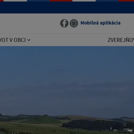
Mobilná aplikácia
VOT V OBCI
ZVEREJŇO