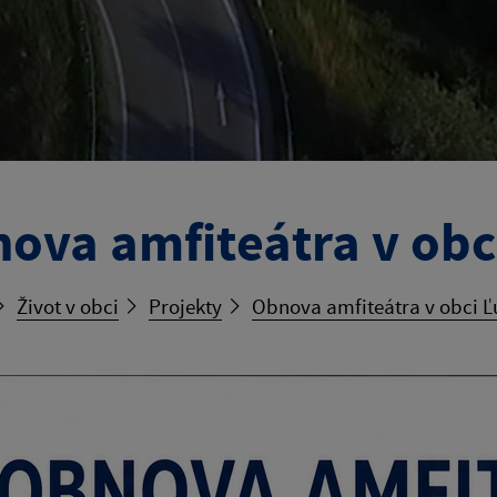
ova amfiteátra v obc
Život v obci
Projekty
Obnova amfiteátra v obci Ľ