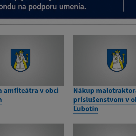
 amfiteátra v obci
Nákup malotraktor
n
príslušenstvom v o
Ľubotín