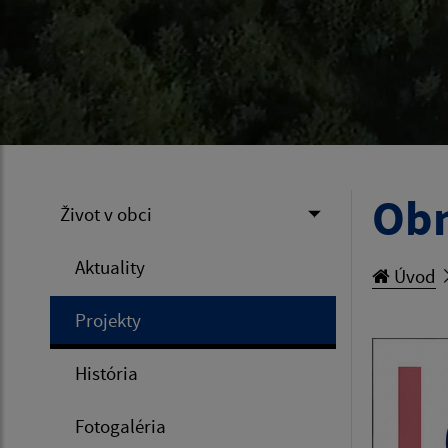
Obn
Život v obci
Aktuality
Úvod
Projekty
História
Fotogaléria