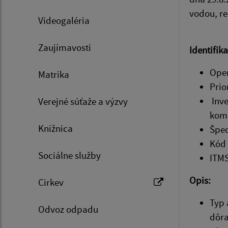
vodou, re
Videogaléria
Zaujímavosti
Identifik
Oper
Matrika
Prio
Inve
Verejné súťaže a výzvy
komu
Knižnica
Špec
Kód 
Sociálne služby
ITMS
Opis:
Cirkev
Typ 
Odvoz odpadu
dôra