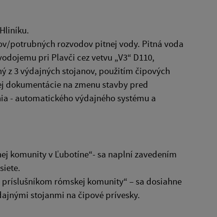
Hliníku.
ov/potrubných rozvodov pitnej vody. Pitná voda
dojemu pri Plavči cez vetvu „V3“ D110,
ý z 3 výdajných stojanov, použitím čipových
ovej dokumentácie na zmenu stavby pred
ia - automatického výdajného systému a
anej komunity v Ľubotíne“- sa naplní zavedením
siete.
m príslušníkom rómskej komunity“ – sa dosiahne
ajnými stojanmi na čipové prívesky.