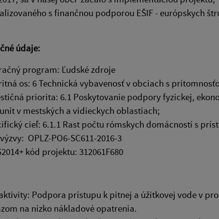
alizovaného s finančnou podporou EŠIF - európskych štr
ačné údaje:
ačný program: Ľudské zdroje
ritná os: 6 Technická vybavenosť v obciach s prítomno
stičná priorita: 6.1 Poskytovanie podpory fyzickej, eko
nít v mestských a vidieckych oblastiach;
ifický cieľ: 6.1.1 Rast počtu rómskych domácností s p
výzvy: OPLZ-PO6-SC611-2016-3
2014+ kód projektu: 312061F680
aktivity: Podpora prístupu k pitnej a úžitkovej vode v 
zom na nízko nákladové opatrenia.