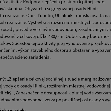
ná aktivita: Podpora zlepšenia prístupu k pitnej vode.
ová skupina: Obyvatelia segregovanej osady Hliník.
to realizácie: Obec Ľubotín, Ul. hliník - rómska osada na 
ob realizácie: Výstavba a rozšírenie miestnych vodovod
o osady privedie verejným vodovodom, zásobovaným z vo
dovanú v celkovej dĺžke 480,0 m. Odber vody bude možn
eskov. Súčasťou tejto aktivity je aj vyhotovenie projekt
nčením, výkon stavebného dozoru a obstaranie vybaven
zpečovacieho zariadenia.
ný: „Zlepšenie celkovej sociálnej situácie marginalizov
ej vody do osady Hliník, rozšírením miestnej vodovodnej 
ifický: „Zabezpečenie dostupnosti k pitnej vode všetký
dovaním vodovodnej vetvy po pozdĺžnej osi osady s výd
 ukazovatele: