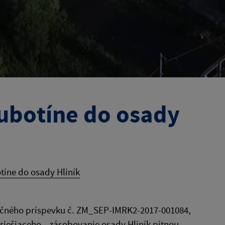
ubotíne do osady
tíne do osady Hliník
nčného príspevku č. ZM_SEP-IMRK2-2017-001084,
, riešiaceho zásobovanie osady Hliník pitnou