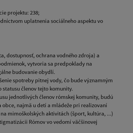
ie projektu: 238;
edníctvom uplatnenia sociálneho aspektu vo
lita, dostupnosť, ochrana vodného zdroja) a
 podmienok, vytvoria sa predpoklady na
gálne budovanie obydlí.
ýšenie spotreby pitnej vody, čo bude významným
 statusu členov tejto komunity.
tusu jednotlivých členov rómskej komunity, budú
a obce, najmä u detí a mládeže pri realizovaní
na mimoškolských aktivitách (šport, kultúra, ...)
tigmatizácii Rómov vo vedomí väčšinovej