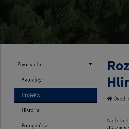
Roz
Život v obci
Hli
Aktuality
Projekty
Úvod
História
Nadobudn
Fotogaléria
dňa 29.8.