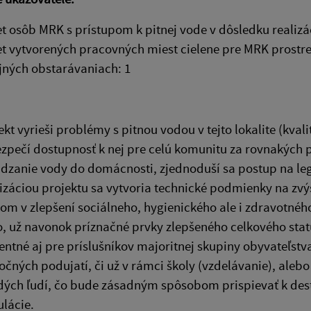
t osôb MRK s prístupom k pitnej vode v dôsledku realizác
t vytvorených pracovných miest cielene pre MRK prostr
jných obstarávaniach: 1
ekt vyrieši problémy s pitnou vodou v tejto lokalite (kva
zpečí dostupnosť k nej pre celú komunitu za rovnakých
dzanie vody do domácnosti, zjednoduší sa postup na le
izáciou projektu sa vytvoria technické podmienky na zv
om v zlepšení sociálneho, hygienického ale i zdravotného
o, už navonok príznačné prvky zlepšeného celkového sta
entné aj pre príslušníkov majoritnej skupiny obyvateľstv
očných podujatí, či už v rámci školy (vzdelávanie), alebo 
ých ľudí, čo bude zásadným spôsobom prispievať k des
lácie.