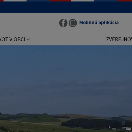
Mobilná aplikácia
VOT V OBCI
ZVEREJŇO