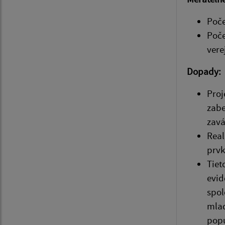
Poče
Poče
vere
Dopady:
Proj
zabe
zavá
Real
prvk
Tiet
evid
spol
mlad
popu