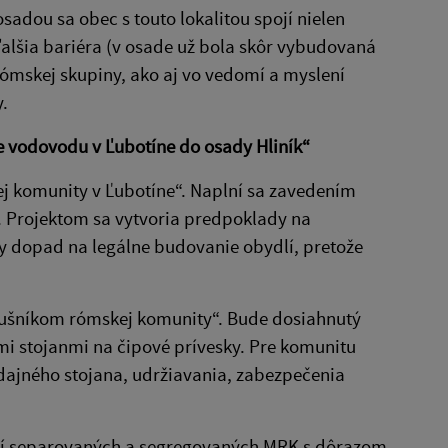
adou sa obec s touto lokalitou spojí nielen
alšia bariéra (v osade už bola skôr vybudovaná
rómskej skupiny, ako aj vo vedomí a myslení
.
e vodovodu v Ľubotíne do osady Hliník“
ej komunity v Ľubotíne“. Naplní sa zavedením
e. Projektom sa vytvoria predpoklady na
y dopad na legálne budovanie obydlí, pretože
slušníkom rómskej komunity“. Bude dosiahnutý
i stojanmi na čipové prívesky. Pre komunitu
dajného stojana, udržiavania, zabezpečenia
redí separovaných a segregovaných MRK s dôrazom