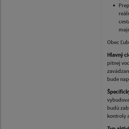
Prep
reál
cest
majo
Obec Ľubo
Hlavný ci
pitnej vo
zavádzani
bude napl
Špecifick
vybudovan
budú zabe
kontroly 
Typ aktiv