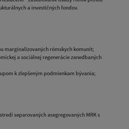
ukturálnych a investičných fondov.
sťou marginalizovaných rómskych komunít;
nomickej a sociálnej regenerácie zanedbaných
rístupom k zlepšeným podmienkam bývania;
prostredí separovaných asegregovaných MRK s