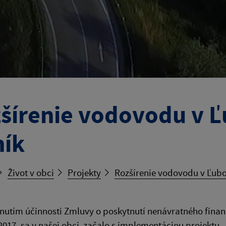
šírenie vodovodu v Ľ
ník
Život v obci
Projekty
Rozšírenie vodovodu v Ľubo
utím účinnosti Zmluvy o poskytnutí nenávratného fina
2017, sa v našej obci začalo s implementáciou projektu