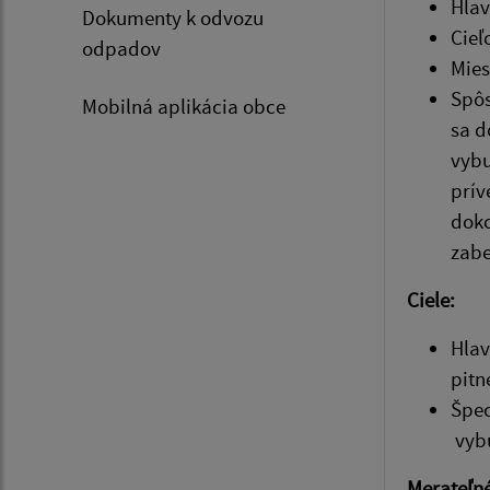
Hlav
Dokumenty k odvozu
Cieľ
odpadov
Mies
Spôs
Mobilná aplikácia obce
sa d
vybu
prív
doko
zabe
Ciele:
Hlav
pitn
Špec
vybu
Merateľné