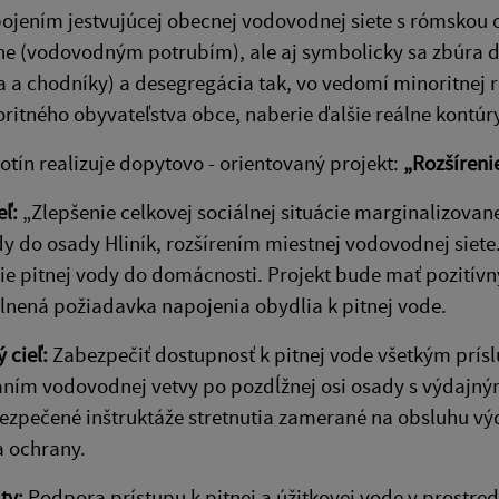
ojením jestvujúcej obecnej vodovodnej siete s rómskou os
ne (vodovodným potrubím), ale aj symbolicky sa zbúra ď
a a chodníky) a desegregácia tak, vo vedomí minoritnej 
ritného obyvateľstva obce, naberie ďalšie reálne kontúry
tín realizuje dopytovo - orientovaný projekt:
„Rozšíreni
eľ:
„Zlepšenie celkovej sociálnej situácie marginalizovan
dy do osady Hliník, rozšírením miestnej vodovodnej siet
e pitnej vody do domácnosti. Projekt bude mať pozitívn
nená požiadavka napojenia obydlia k pitnej vode.
ý cieľ:
Zabezpečiť dostupnosť k pitnej vode všetkým prí
ím vodovodnej vetvy po pozdĺžnej osi osady s výdajným
zpečené inštruktáže stretnutia zamerané na obsluhu vý
a ochrany.
ity:
Podpora prístupu k pitnej a úžitkovej vode v prost