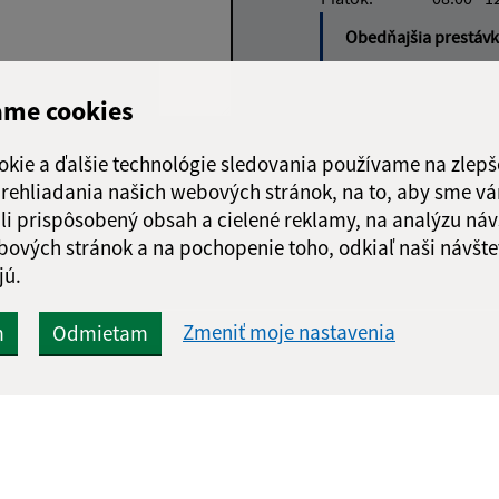
Obedňajšia prestáv
ame cookies
okie a ďalšie technológie sledovania používame na zlepš
Google reCaptcha Response
Odoslať správu
 prehliadania našich webových stránok, na to, aby sme v
li prispôsobený obsah a cielené reklamy, na analýzu náv
bových stránok a na pochopenie toho, odkiaľ naši návšte
jú.
Zmeniť moje nastavenia
m
Odmietam