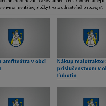
íctvom dobudovania a skvalitnenia environmentálnej inf
e environmentálnej zložky trvalo udržateľného rozvoja".
 amfiteátra v obci
Nákup malotraktor
n
príslušenstvom v o
Ľubotín