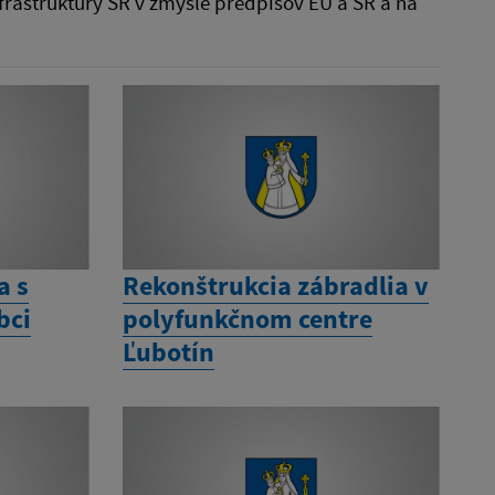
raštruktúry SR v zmysle predpisov EÚ a SR a na
a s
Rekonštrukcia zábradlia v
bci
polyfunkčnom centre
Ľubotín