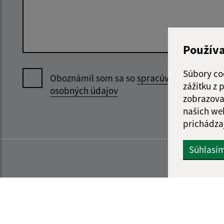
Použív
Súbory co
Oboznámil som sa so
spracúvaním
zážitku z
osobných údajov
zobrazova
našich we
prichádza
Súhlasí