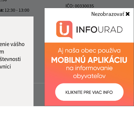
IČO: 00330035
ka:
12:30 - 13:00
Nezobrazovať
enie vášho
ám
števnosti
vníci