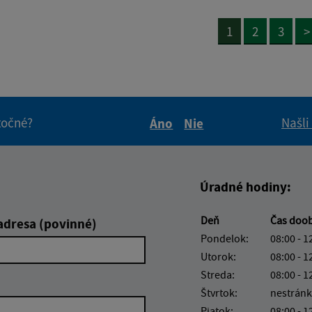
1
2
3
>
itočné?
Našli
Áno
Nie
Boli tieto informácie pre 
Boli tieto informáci
Úradné hodiny:
Deň
Čas doo
adresa (povinné)
Pondelok:
08:00 - 1
Utorok:
08:00 - 1
Streda:
08:00 - 1
Štvrtok:
nestránk
Piatok:
08:00 - 1