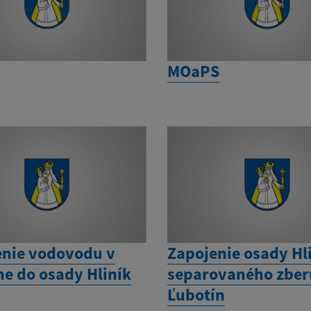
MOaPS
enie vodovodu v
Zapojenie osady Hl
ne do osady Hliník
separovaného zberu
Ľubotín