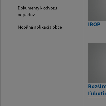
Dokumenty k odvozu
odpadov
IROP
Mobilná aplikácia obce
Rozšír
Ľubotí