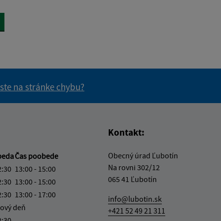
 ste na stránke chybu?
vás užitočné?
e pre vás užitočné?
Kontakt:
Obecný úrad Ľubotín
beda
Čas poobede
Na rovni 302/12
2:30
13:00 - 15:00
065 41 Ľubotín
2:30
13:00 - 15:00
2:30
13:00 - 17:00
info@lubotin.sk
ový deň
+421 52 49 21 311
2:30