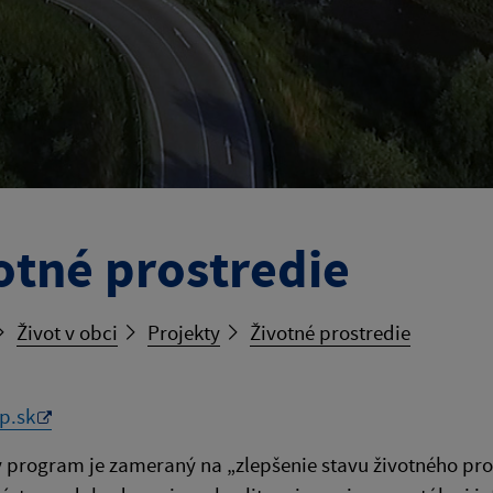
otné prostredie
Život v obci
Projekty
Životné prostredie
p.sk
program je zameraný na „zlepšenie stavu životného pros