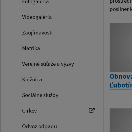
prostredn
Fotogaléria
posilneni
Videogaléria
Zaujímavosti
Matrika
Verejné súťaže a výzvy
Obnova
Knižnica
Ľubotí
Sociálne služby
Cirkev
Odvoz odpadu