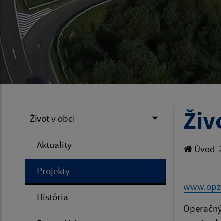
Živ
Život v obci
Aktuality
Úvod
Projekty
www.opz
História
Operačný 