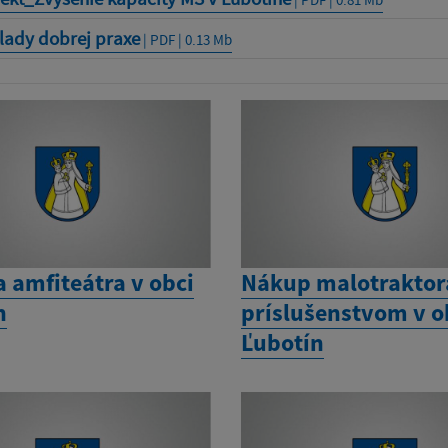
lady dobrej praxe
| PDF | 0.13 Mb
 amfiteátra v obci
Nákup malotraktor
n
príslušenstvom v o
Ľubotín