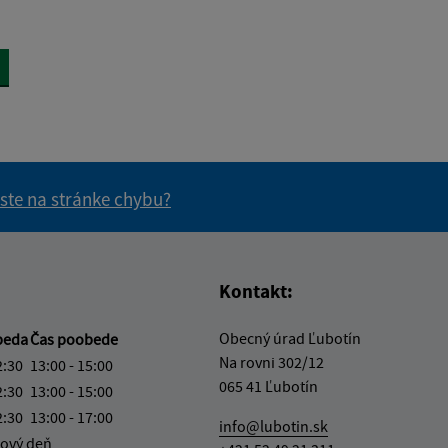
 ste na stránke chybu?
vás užitočné?
e pre vás užitočné?
Kontakt:
Obecný úrad Ľubotín
beda
Čas poobede
Na rovni 302/12
2:30
13:00 - 15:00
065 41 Ľubotín
2:30
13:00 - 15:00
2:30
13:00 - 17:00
info@lubotin.sk
ový deň