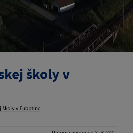
kej školy v
 školy v Ľubotíne
Dátum vyvesenia:
21.10.2025