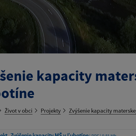
šenie kapacity maters
otíne
Život v obci
Projekty
Zvýšenie kapacity materskej
ekt_Zvýšenie kapacity MŠ v Ľubotíne
| PDF | 0.81 Mb