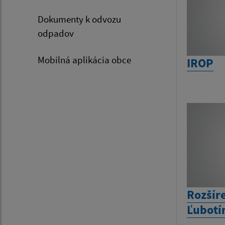
Dokumenty k odvozu
odpadov
Mobilná aplikácia obce
IROP
Rozšír
Ľubotí