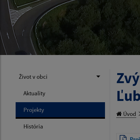
Zvý
Život v obci
Ľub
Aktuality
Projekty
Úvod
História
Proj