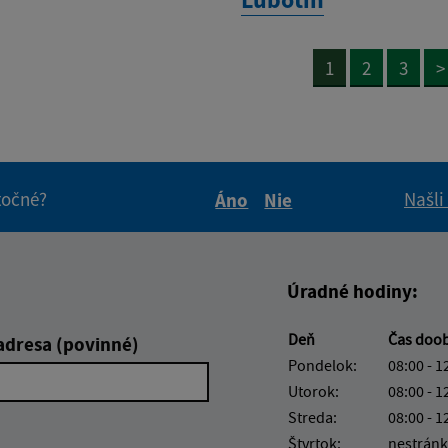
1
2
3
>
itočné?
Našli
Áno
Nie
Boli tieto informácie pre 
Boli tieto informáci
Úradné hodiny:
Deň
Čas doo
adresa (povinné)
Pondelok:
08:00 - 1
Utorok:
08:00 - 1
Streda:
08:00 - 1
Štvrtok:
nestránk