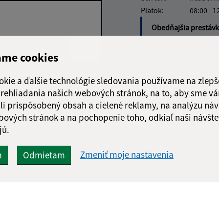
Piatok:
08:00 - 1
Obedňajšia prestáv
ame cookies
okie a ďalšie technológie sledovania používame na zlepš
Google reCaptcha Response
Odoslať správu
 prehliadania našich webových stránok, na to, aby sme v
li prispôsobený obsah a cielené reklamy, na analýzu náv
bových stránok a na pochopenie toho, odkiaľ naši návšte
jú.
Zmeniť moje nastavenia
m
Odmietam