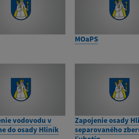
MOaPS
enie vodovodu v
Zapojenie osady Hl
ne do osady Hliník
separovaného zberu
Ľubotín