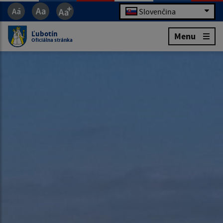
Slovenčina
Ľubotín
Menu
Oficiálna stránka