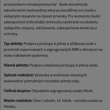
príslušníkom rómskej komunity“. Bude dosiahnutý
vybudovaním vodovodnej vetvy po pozdĺžnej osi osady s
výdajnými stojanmi na čipové prívesky. Pre komunitu budú
zabezpečené inštruktáže stretnutia zamerané na obsluhu
výdajného stojana, udržiavania, zabezpečenia kontroly a
ochrany.
Typ aktivity:
Podpora prístupu k pitnej a úžitkovej vode v
prostredí separovaných a segregovaných MRK s dôrazom na
nízko nákladové opatrenia.
Hlavná aktivita:
Podpora zlepšenia prístupu k pitnej vode.
Spôsob realizácie:
Výstavba a rozšírenie miestnych
vodovodov/ potrubných rozvodov pitnej vody.
Cieľová skupina:
Obyvatelia segregovanej osady Hliník.
Miesto realizácie:
Obec Ľubotín, Ul. hliník - rómska osada na
Hliníku.