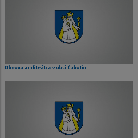
Obnova amfiteátra v obci Ľubotín