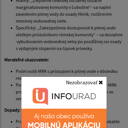
Hlavný: „Zlepšenie celkovej sociálnej situácie
marginalizovanej komunity v Ľubotíne“- sa naplní
zavedením pitnej vody do osady Hliník, rozšírením
miestnej vodovodnej siete.
Špecifický: „Zabezpečenie dostupnosti k pitnej vode
všetkým príslušníkom rómskej komunity“ – sa dosiahne
vybudovaním vodovodnej vetvy po pozdĺžnej osi osady
s výdajnými stojanmi na čipové prívesky.
Merateľné ukazovatele:
Počet osôb MRK s prístupom k pitnej vode v dôsledku
realizácie projektu: 238;
Nezobrazovať
Počet vytvorených pracovných miest cielene pre MRK
prostredníctvom uplatnenia sociálneho aspektu vo
verejných obstarávaniach: 1
Dopady:
Projekt vyrieši problémy s pitnou vodou v tejto lokalite