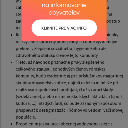
(kvalita, dostupnosť, ochrana vodného zdroja) a
zabezpečí dostupnosť k nej pre celú komunitu za
rovnakých podmienok, vytvoria sa predpoklady na
zavádzanie vody do domácnosti, zjednoduší sa postup
na legálne budovanie obydlí.
Realizáciou projektu sa vytvoria technické podmienky
na zvýšenie spotreby pitnej vody, čo bude významným
prvkom v zlepšení sociálneho, hygienického ale i
zdravotného statusu členov tejto komunity.
Tieto, už navonok príznačné prvky zlepšeného
celkového statusu jednotlivých členov rómskej
komunity, budú evidentné aj pre príslušníkov majoritnej
skupiny obyvateľstva obce, najmä u detí a mládeže pri
realizovaní spoločných podujatí, či už v rámci školy
(vzdelávanie), alebo na mimoškolských aktivitách (šport,
kultúra, ...) mladých ľudí, čo bude zásadným spôsobom
prispievať k destigmatizácii Rómov vo vedomí väčšinovej
populácie.
Prepojením jestvujúcej obecnej vodovodnej siete s