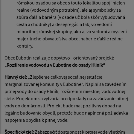
rómskou osadou sa obec s touto lokalitou spojí nielen
reálne (vodovodným potrubím), ale aj symbolicky sa
zbúra ďalšia bariéra (v osade už bola skôr vybudovaná
cesta a chodníky) a desegregácia tak, vo vedomí
minoritnej rómskej skupiny, ako aj vo vedomí a myslení
majoritného obyvateľstva obce, naberie ďalšie reálne
kontúry.
Obec Ľubotín realizuje dopytovo - orientovaný projekt:
„Rozšírenie vodovodu v Ľubotíne do osady Hliník“
Hlavný cieľ:
„Zlepšenie celkovej sociálnej situácie
marginalizovanej komunity v Ľubotíne“. Naplní sa zavedením
pitnej vody do osady Hliník, rozšírením miestnej vodovodnej
siete. Projektom sa vytvoria predpoklady na zavádzanie pitnej
vody do domácnosti. Projekt bude mať pozitívny dopad na
legálne budovanie obydlí, pretože bude naplnená požiadavka
napojenia obydlia k pitnej vode.
Špecifický cieľ:
Zabezpečiť dostupnosť k pitnej vode všetkým