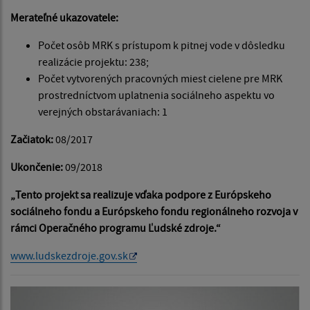
Merateľné ukazovatele:
Počet osôb MRK s prístupom k pitnej vode v dôsledku
realizácie projektu: 238;
Počet vytvorených pracovných miest cielene pre MRK
prostredníctvom uplatnenia sociálneho aspektu vo
verejných obstarávaniach: 1
Začiatok:
08/2017
Ukončenie:
09/2018
„Tento projekt sa realizuje vďaka podpore z Európskeho
sociálneho fondu a Európskeho fondu regionálneho rozvoja v
rámci Operačného programu Ľudské zdroje.“
www.ludskezdroje.gov.sk