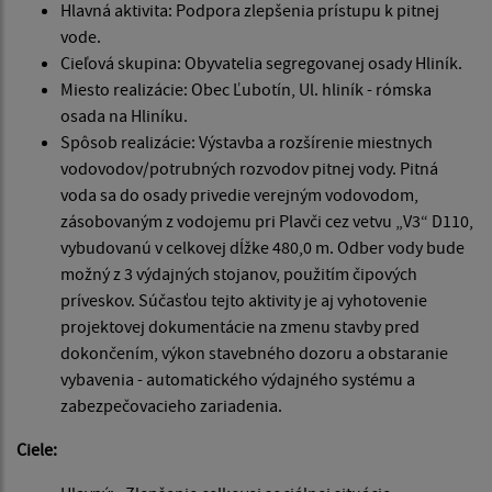
Hlavná aktivita: Podpora zlepšenia prístupu k pitnej
vode.
Cieľová skupina: Obyvatelia segregovanej osady Hliník.
Miesto realizácie: Obec Ľubotín, Ul. hliník - rómska
osada na Hliníku.
Spôsob realizácie: Výstavba a rozšírenie miestnych
vodovodov/potrubných rozvodov pitnej vody. Pitná
voda sa do osady privedie verejným vodovodom,
zásobovaným z vodojemu pri Plavči cez vetvu „V3“ D110,
vybudovanú v celkovej dĺžke 480,0 m. Odber vody bude
možný z 3 výdajných stojanov, použitím čipových
príveskov. Súčasťou tejto aktivity je aj vyhotovenie
projektovej dokumentácie na zmenu stavby pred
dokončením, výkon stavebného dozoru a obstaranie
vybavenia - automatického výdajného systému a
zabezpečovacieho zariadenia.
Ciele: