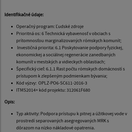
Identifikačné údaje:
Operačný program: Ľudské zdroje
Prioritná os: 6 Technická vybavenosť v obciach s
prítomnosťou marginalizovaných rómskych komunít;
Investičná priorita: 6.1 Poskytovanie podpory fyzickej,
ekonomickej a sociálnej regenerácie zanedbaných
komunít v mestských a vidieckych oblastiach;
Špecifický cieľ: 6.1.1 Rast počtu rómskych domácností s
prístupom k zlepšeným podmienkam bývania;
Kód výzvy: OPLZ-PO6-SC611-2016-3
ITMS2014+ kód projektu: 312061F680
Opis:
Typ aktivity: Podpora prístupu k pitnej a úžitkovej vode v
prostredí separovaných asegregovaných MRK s
dôrazom na nízko nákladové opatrenia.